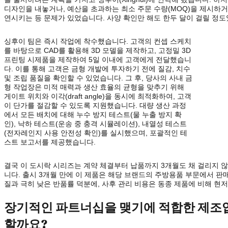
디자인을 내놓거나, 예산을 초과하는 최소 주문 수량(MOQ)을 제시하
연시키는 등 문제가 있었습니다. 사양 확인만 해도 한두 달이 걸릴 정도
싱후이 팀은 즉시 작업에 착수했습니다. 고객의 컨셉 스케치
를 바탕으로 CAD를 활용해 3D 모델을 제작하고, 고정밀 3D
프린팅 시제품을 제작하여 5일 이내에 고객에게 전달했습니
다. 이를 통해 고객은 금형 개발에 투자하기 전에 질감, 치수
및 조립 품질을 확인할 수 있었습니다. 그 후, 당사의 사내 금
형 작업장은 미적 매력과 생산 효율의 균형을 맞추기 위해
게이트 위치와 이각(draft angle)을 동시에 최적화하여, 고객
이 단가를 절감할 수 있도록 지원했습니다. 대량 생산 과정
에서 모든 배치에 대해 누수 방지 테스트(물 누출 방지 확
인), 낙하 테스트(운송 중 충격 시뮬레이션), 내열성 테스트
(전자레인지 사용 안전성 확인)를 실시했으며, 포괄적인 테
스트 보고서를 제공했습니다.
결국 이 도시락 시리즈는 계약 체결부터 납품까지 3개월도 채 걸리지 
니다. 출시 3개월 만에 이 제품은 해당 브랜드의 주방용품 부문에서 판
질과 극히 낮은 반품률 덕분에, 사후 관리 비용은 동종 제품에 비해 현
장기적인 파트너십을 맺기에 적합한 제조
할까요?