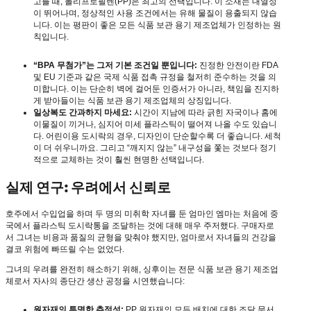
고를 때, 폴리프로필렌(PP)은 최고의 선택입니다. 이 소재는 내열성
이 뛰어나며, 정상적인 사용 조건에서는 유해 물질이 용출되지 않습
니다. 이는 평판이 좋은 모든 식품 보관 용기 제조업체가 인정하는 원
칙입니다.
“BPA 무첨가”는 그저 기본 조건일 뿐입니다:
진정한 안전이란 FDA
및 EU 기준과 같은 국제 식품 접촉 규정을 철저히 준수하는 것을 의
미합니다. 이는 단순히 벽에 걸어둔 인증서가 아니라, 책임을 진지하
게 받아들이는 식품 보관 용기 제조업체의 상징입니다.
일상복도 간과하지 마세요:
시간이 지남에 따라 긁힌 자국이나 홈에
이물질이 끼거나, 심지어 미세 플라스틱이 떨어져 나올 수도 있습니
다. 어린이용 도시락의 경우, 디자인이 단순할수록 더 좋습니다. 세척
이 더 쉬우니까요. 그리고 “깨지지 않는” 내구성을 쫓는 것보다 정기
적으로 교체하는 것이 훨씬 현명한 선택입니다.
실제 연구: 우려에서 신뢰로
호주에서 수입업을 하며 두 명의 미취학 자녀를 둔 엄마인 엠마는 처음에 중
국에서 플라스틱 도시락통을 조달하는 것에 대해 매우 주저했다. 구매자로
서 그녀는 비용과 품질의 균형을 맞춰야 했지만, 엄마로서 자녀들의 건강을
결코 위험에 빠뜨릴 수는 없었다.
그녀의 우려를 완전히 해소하기 위해, 싱후이는 전문 식품 보관 용기 제조업
체로서 자사의 종단간 생산 공정을 시연했습니다:
원자재의 투명한 추적성:
PP 원자재의 모든 배치에 대한 조달 문서