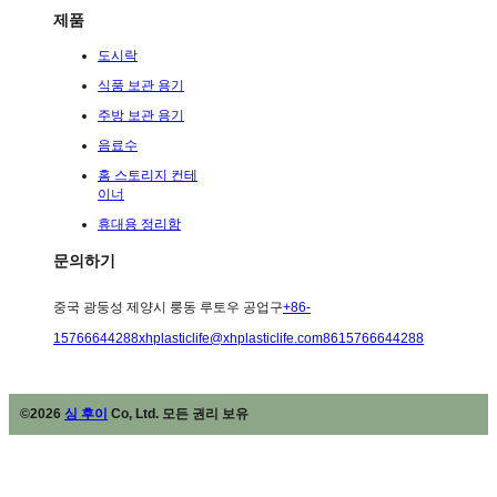
제품
도시락
식품 보관 용기
주방 보관 용기
음료수
홈 스토리지 컨테
이너
휴대용 정리함
문의하기
중국 광둥성 제양시 룽동 루토우 공업구
+86-
15766644288
xhplasticlife@xhplasticlife.com
8615766644288
©2026
싱 후이
Co, Ltd. 모든 권리 보유