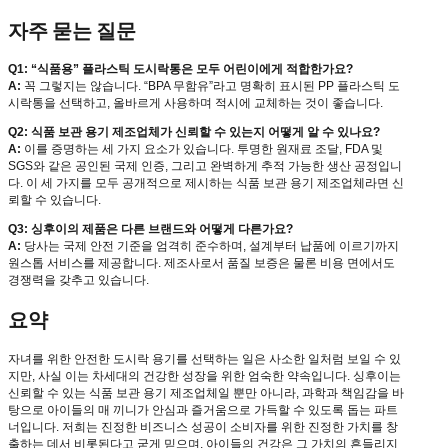
자주 묻는 질문
Q1: “식품용” 플라스틱 도시락통은 모두 어린이에게 적합한가요?
A:
꼭 그렇지는 않습니다. “BPA 무함유”라고 명확히 표시된 PP 플라스틱 도
시락통을 선택하고, 올바르게 사용하며 적시에 교체하는 것이 좋습니다.
Q2: 식품 보관 용기 제조업체가 신뢰할 수 있는지 어떻게 알 수 있나요?
A:
이를 증명하는 세 가지 요소가 있습니다. 투명한 원재료 조달, FDA 및
SGS와 같은 공인된 국제 인증, 그리고 완벽하게 추적 가능한 생산 공정입니
다. 이 세 가지를 모두 공개적으로 제시하는 식품 보관 용기 제조업체라면 신
뢰할 수 있습니다.
Q3: 싱후이의 제품은 다른 브랜드와 어떻게 다른가요?
A:
당사는 국제 안전 기준을 엄격히 준수하며, 설계부터 납품에 이르기까지
원스톱 서비스를 제공합니다. 제조사로서 품질 보증은 물론 비용 면에서도
경쟁력을 갖추고 있습니다.
요약
자녀를 위한 안전한 도시락 용기를 선택하는 일은 사소한 일처럼 보일 수 있
지만, 사실 이는 차세대의 건강한 성장을 위한 엄숙한 약속입니다. 싱후이는
신뢰할 수 있는 식품 보관 용기 제조업체일 뿐만 아니라, 과학과 책임감을 바
탕으로 아이들의 매 끼니가 안심과 즐거움으로 가득할 수 있도록 돕는 파트
너입니다. 저희는 진정한 비즈니스 성공이 소비자를 위한 진정한 가치를 창
출하는 데서 비롯된다고 굳게 믿으며, 아이들의 건강은 그 가치의 흔들리지