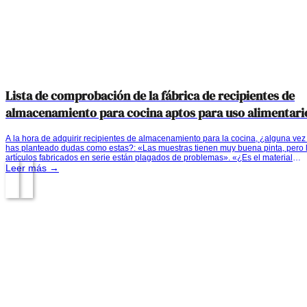
Lista de comprobación de la fábrica de recipientes de
almacenamiento para cocina aptos para uso alimentari
antes de realizar el pedido
A la hora de adquirir recipientes de almacenamiento para la cocina, ¿alguna vez 
has planteado dudas como estas?: «Las muestras tienen muy buena pinta, pero 
artículos fabricados en serie están plagados de problemas». «¿Es el material
realmente seguro?». «¿Podrá la fábrica cumplir con los plazos de entrega?». Si
Leer más →
estas cuestiones no se abordan con antelación, cualquier problema que surja no
solo afectará a las ventas, sino que también podría perjudicar…