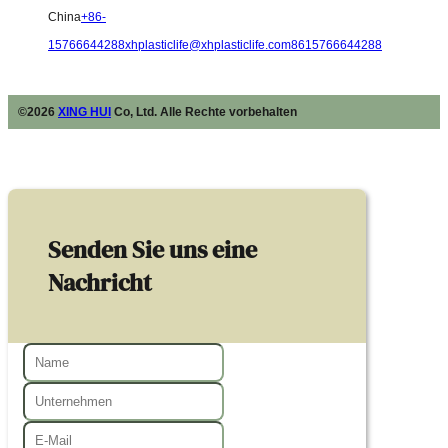
China
+86-
15766644288
xhplasticlife@xhplasticlife.com
8615766644288
©2026
XING HUI
Co, Ltd. Alle Rechte vorbehalten
Senden Sie uns eine
Nachricht