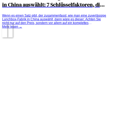
in China auswählt: 7 Schlüsselfaktoren, die
Importeure kennen müssen
Wenn es einen Satz gibt, der zusammenfasst, wie man eine zuverlässige
Lunchbox-Fabrik in China auswählt, dann wäre es dieser: Achten Sie
nicht nur auf den Preis, sondern vor allem auf ein komplettes
Produktionssystem, transparente Lebensmittelsicherheit, ausgereifte
Mehr lesen →
Anpassungsfähigkeit, stabile Qualität und echte Exporterfahrung. Im
Folgenden werden die 7 Schlüsselfaktoren erläutert. 7
Schlüsselfaktoren...