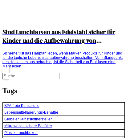
Sind Lunchboxen aus Edelstahl sicher für
Kinder und die Aufbewahrung von
Lebensmitteln?
Sicherheit ist das Hauptanliegen, wenn Marken Produkte für Kinder und
für die tägliche Lebensmittelaufbewahrung beschaffen. Vom Standpunkt
des Herstellers aus betrachtet, ist die Sicherheit von Brotdosen eine
Schnittmenge aus Materialauswahl, strukturellem Design, Einhaltung von
Mehr lesen →
Vorschriften und Produktionskontrollen. In diesem Artikel erklärt Xinghui,
Suchen
ein Hersteller von Lunchboxen aus Edelstahl, warum Edelstahl oft die
bevorzugte Option ist, was...
Tags
BPA-freie Kunststoffe
Lebensmittellagerungs-Behälter
Globaler Kunststoffhersteller
Mikrowellensichere Behälter
Plastik-Lunchboxen