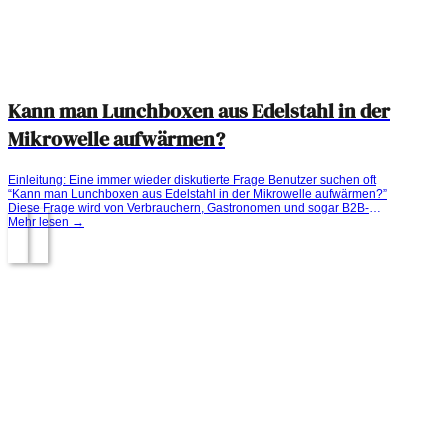
Kann man Lunchboxen aus Edelstahl in der
Mikrowelle aufwärmen?
Einleitung: Eine immer wieder diskutierte Frage Benutzer suchen oft
“Kann man Lunchboxen aus Edelstahl in der Mikrowelle aufwärmen?”
Diese Frage wird von Verbrauchern, Gastronomen und sogar B2B-
Käufern gestellt. Wir haben gesehen, dass Lunchboxen aus Edelstahl
Mehr lesen →
aufgrund ihrer Langlebigkeit, Umweltfreundlichkeit und
Wiederverwertbarkeit immer mehr zu einer Anforderung für die Benutzer
werden. Auf der...