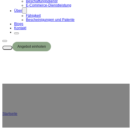
Beschaffungsdienst
E-Commerce-Dienstleistung
Über
Fähigkeit
Bescheinigungen und Patente
Blogs
Kontakt
Angebot einholen
Lunchboxen aus Edelstahl
Startseite
/
Lunchboxen aus Edelstahl