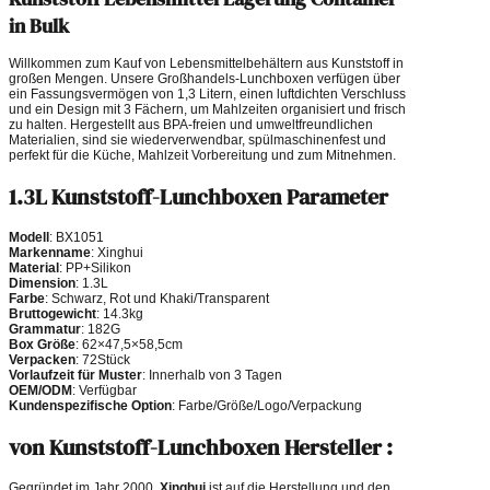
in Bulk
Willkommen zum Kauf von Lebensmittelbehältern aus Kunststoff in
großen Mengen. Unsere Großhandels-Lunchboxen verfügen über
ein Fassungsvermögen von 1,3 Litern, einen luftdichten Verschluss
und ein Design mit 3 Fächern, um Mahlzeiten organisiert und frisch
zu halten. Hergestellt aus BPA-freien und umweltfreundlichen
Materialien, sind sie wiederverwendbar, spülmaschinenfest und
perfekt für die Küche, Mahlzeit Vorbereitung und zum Mitnehmen.
1.3L Kunststoff-Lunchboxen Parameter
Modell
: BX1051
Markenname
: Xinghui
Material
: PP+Silikon
Dimension
: 1.3L
Farbe
: Schwarz, Rot und Khaki/Transparent
Bruttogewicht
: 14.3kg
Grammatur
: 182G
Box Größe
: 62×47,5×58,5cm
Verpacken
: 72Stück
Vorlaufzeit für Muster
: Innerhalb von 3 Tagen
OEM/ODM
: Verfügbar
Kundenspezifische Option
: Farbe/Größe/Logo/Verpackung
von Kunststoff-Lunchboxen Hersteller :
Gegründet im Jahr 2000,
Xinghui
ist auf die Herstellung und den