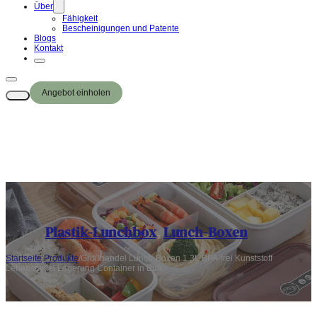
Über
Fähigkeit
Bescheinigungen und Patente
Blogs
Kontakt
Angebot einholen
Plastik-Lunchbox
,
Lunch-Boxen
Startseite
/
Produkte
/
Großhandel Lunch-Boxen 1.3L BPA-frei Kunststoff
Lebensmittel Lagerung Container in Bulk