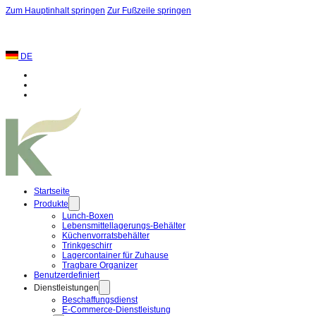
Zum Hauptinhalt springen
Zur Fußzeile springen
DE
Startseite
Produkte
Lunch-Boxen
Lebensmittellagerungs-Behälter
Küchenvorratsbehälter
Trinkgeschirr
Lagercontainer für Zuhause
Tragbare Organizer
Benutzerdefiniert
Dienstleistungen
Beschaffungsdienst
E-Commerce-Dienstleistung