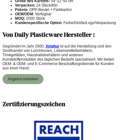
Größe des Kartons:
54*32*50 cm
Verpacken:
24 Stück/Ktn
Pakete
: OPP-Beutel + Farbkarton
OEM/ODM
: Verfügbar
MOQ:
2000 Stück
Kundenspezifische Option
: Farbe/Größe/Logo/Verpackung
Von Daily Plasticware Hersteller :
Gegründet im Jahr 2000,
Xinghui
ist auf die Herstellung und den
Großhandel von Lunchboxen, Lebensmittelbehältern,
Trinkgefäßen, Haushaltsbehältern und anderen
Kunststoffprodukten des täglichen Bedarfs spezialisiert. Wir bieten
OEM- & ODM- und E-Commerce-Beschaffungsdienste für Kunden
aus einer Hand.
Angebot einholen
Zertifizierungszeichen