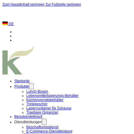
Zum Hauptinhalt springen
Zur Fußzeile springen
DE
Startseite
Produkte
Lunch-Boxen
Lebensmittellagerungs-Behälter
Küchenvorratsbehälter
Trinkgeschirr
Lagercontainer für Zuhause
Tragbare Organizer
Benutzerdefiniert
Dienstleistungen
Beschaffungsdienst
E-Commerce-Dienstleistung