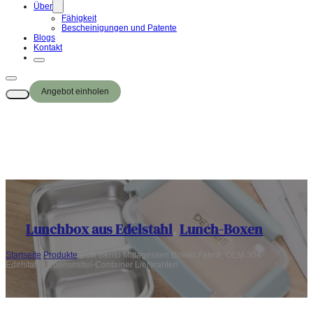
Über
Fähigkeit
Bescheinigungen und Patente
Blogs
Kontakt
Angebot einholen
Lunchbox aus Edelstahl
,
Lunch-Boxen
Startseite
/
Produkte
/
Bulk Bento Mittagessen Boxen Fabrik, OEM 304
Edelstahl Lebensmittel-Container Lieferanten