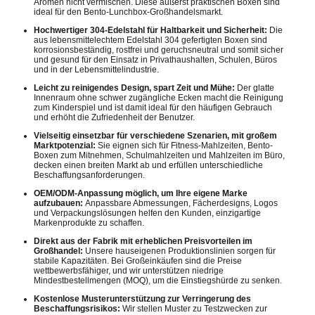
Aromen nicht vermischen. Diese äußerst praktischen Boxen sind
ideal für den Bento-Lunchbox-Großhandelsmarkt.
Hochwertiger 304-Edelstahl für Haltbarkeit und Sicherheit:
Die
aus lebensmittelechtem Edelstahl 304 gefertigten Boxen sind
korrosionsbeständig, rostfrei und geruchsneutral und somit sicher
und gesund für den Einsatz in Privathaushalten, Schulen, Büros
und in der Lebensmittelindustrie.
Leicht zu reinigendes Design, spart Zeit und Mühe:
Der glatte
Innenraum ohne schwer zugängliche Ecken macht die Reinigung
zum Kinderspiel und ist damit ideal für den häufigen Gebrauch
und erhöht die Zufriedenheit der Benutzer.
Vielseitig einsetzbar für verschiedene Szenarien, mit großem
Marktpotenzial:
Sie eignen sich für Fitness-Mahlzeiten, Bento-
Boxen zum Mitnehmen, Schulmahlzeiten und Mahlzeiten im Büro,
decken einen breiten Markt ab und erfüllen unterschiedliche
Beschaffungsanforderungen.
OEM/ODM-Anpassung möglich, um Ihre eigene Marke
aufzubauen:
Anpassbare Abmessungen, Fächerdesigns, Logos
und Verpackungslösungen helfen den Kunden, einzigartige
Markenprodukte zu schaffen.
Direkt aus der Fabrik mit erheblichen Preisvorteilen im
Großhandel:
Unsere hauseigenen Produktionslinien sorgen für
stabile Kapazitäten. Bei Großeinkäufen sind die Preise
wettbewerbsfähiger, und wir unterstützen niedrige
Mindestbestellmengen (MOQ), um die Einstiegshürde zu senken.
Kostenlose Musterunterstützung zur Verringerung des
Beschaffungsrisikos:
Wir stellen Muster zu Testzwecken zur