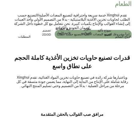
طعام
تقدم Xinghui خدمة سريعة واحترافية لتصنيع المعدات الأصلية/التصنيع حسب
طلب لحاويات تخزين الأغذية البلاستيكية - بدءًا من التصميم الأولي وأخذ العينات
ى إنشاء القوالب والإنتاج بكميات كبيرة. نحن نتعامل مع كل خطوة داخل الشركة
لضمان الجودة والكفاءة.
تطوير
عينة الطباعة
نموذج تأكيد
تصميم
القوالب
ثلاثية الأبعاد
دأ مشروعك لتصنيع المعدات الأصلية/التصنيع حسب الطلب
العينة
2D/3D
تاج الضخم
المتطلبات
درات تصنيع حاويات تخزين الأغذية كاملة الحجم
على نطاق واسع
وباعتبارها شركة رائدة في تصنيع حاويات تخزين المواد الغذائية، تقدم Xinghui
قابة شاملة على الإنتاج من البداية إلى النهاية، مما يضمن جودة متسقة في كل
مرحلة من مراحل العملية - بدءًا من التصميم وحتى تسليم المنتج النهائي.
مرافق صب القوالب بالحقن المتقدمة