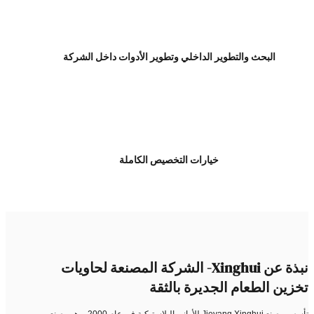
البحث والتطوير الداخلي وتطوير الأدوات داخل الشركة
خيارات التخصيص الكاملة
نبذة عن Xinghui- الشركة المصنعة لحاويات
زين الطعام الجديرة بالثقة
تأسس مصنع Jieyang Xinghui للأواني البلاستيكية في عام 2000، وهو مصنع