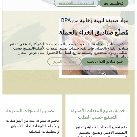
قوتنا التصنيعية
اكتشف خدماتنا المخصصة
مواد صديقة للبيئة وخالية من BPA
مُصنِّع صناديق الغداء بالجملة
اكتشف صناديق الغداء عالية الجودة بأسعار المصنع! بصفتنا شركة رائدة في تصنيع
صناديق الغداء بالجملة، فإننا نقدم خدمات تصنيع المعدات الأصلية/التصنيع حسب
الطلب، وموك منخفض، وتسليم سريع. اتصل بنا للحصول على عرض أسعار
مجاني اليوم!
جميع صناديق الغداء بالجملة
تحدث إلى الفريق
خدمة تصنيع المعدات الأصلية/
تصميم المنتجات المتنوعة
التصنيع حسب الطلب
مجموعة متنوعة غنية من المواصفات
والأنماط لتلبية احتياجات الأسواق
دعم تصنيع المعدات الأصلية وتصنيع
والتطبيقات المختلفة.
التصميم الأصلي وتصنيع التصميم