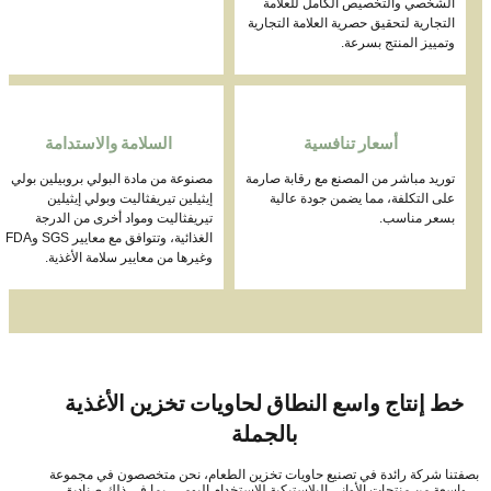
الشخصي والتخصيص الكامل للعلامة
التجارية لتحقيق حصرية العلامة التجارية
وتمييز المنتج بسرعة.
أسعار تنافسية
السلامة والاستدامة
توريد مباشر من المصنع مع رقابة صارمة
مصنوعة من مادة البولي بروبيلين بولي
على التكلفة، مما يضمن جودة عالية
إيثيلين تيريفثاليت وبولي إيثيلين
بسعر مناسب.
تيريفثاليت ومواد أخرى من الدرجة
الغذائية، وتتوافق مع معايير SGS وFDA
وغيرها من معايير سلامة الأغذية.
خط إنتاج واسع النطاق لحاويات تخزين الأغذية
بالجملة
فتنا شركة رائدة في تصنيع حاويات تخزين الطعام، نحن متخصصون في مجموعة
واسعة من منتجات الأواني البلاستيكية للاستخدام اليومي، بما في ذلك صناديق