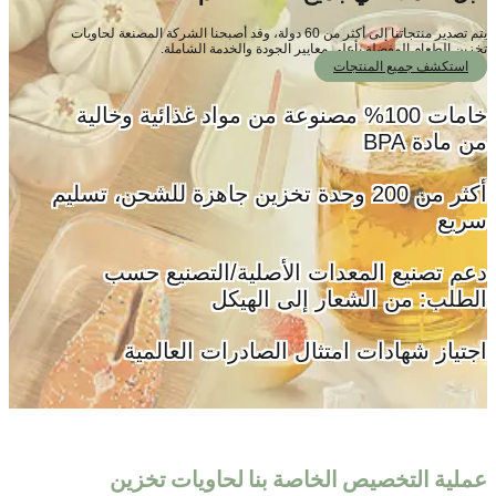
يتم تصدير منتجاتنا إلى أكثر من 60 دولة، وقد أصبحنا الشركة المصنعة لحاويات
ين الطعام المفضلة بأعلى معايير الجودة والخدمة الشاملة.
استكشف جميع المنتجات
خامات 100% مصنوعة من مواد غذائية وخالية
مادة BPA
أكثر من 200 وحدة تخزين جاهزة للشحن، تسليم
يع
م تصنيع المعدات الأصلية/التصنيع حسب
طلب: من الشعار إلى الهيكل
تياز شهادات امتثال الصادرات العالمية
لية التخصيص الخاصة بنا لحاويات تخزين