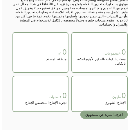
موثوق به لحاويات تخزين الطعام يتمتع بخبرة تزيد عن 30 عامًا في هذا المجال. نحن
ج بين التصميم والإنتاج والمبيعات، مدعومين بمرافق تصنيع حديثة وفريق عمل
ر. تشمل مجموعة منتجاتنا صناديق الغداء البلاستيكية، وحاويات تخزين الطعام،
اني الشراب - التي تتميز بجودتها وأسلوبها وعمليتها. نخدم عملاءنا في أكثر من
60 دولة، ونقدم منتجات جاهزة وحلولاً مخصصة بالكامل للاستخدام في المطبخ
منزل والحمامات.
0
+مجموعات
㎡
دات القولبة بالحقن الأوتوماتيكية
منطقة المصنع
لكامل
0
مليون
+ سنوات
إنتاج الشهري
تجربة الإنتاج المخصص للإنتاج
اعرف المزيد عن شينغهوي