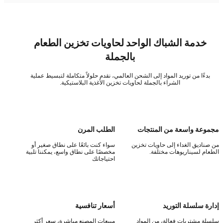
خدمة الشباك الواحد لحاويات تخزين الطعام
بالجملة
بدءًا من توريد المواد إلى الشحن العالمي، نقدم حلولاً متكاملة لتبسيط عملية
الشراء بالجملة لحاويات تخزين الأغذية البلاستيكية.
وعة واسعة من المنتجات
الطلب المرن
صناديق الغداء إلى حاويات تخزين
سواء كنت بائعًا على نطاق صغير أو
عام لسيناريوهات مختلفة.
مخصصًا على نطاق واسع، يمكننا تلبية
احتياجاتك
رة سلسلة التوريد
أسعار تنافسية
لة مشتريات فعالة، من المواد
مبيعات المصنع مباشرة، سعر أكثر