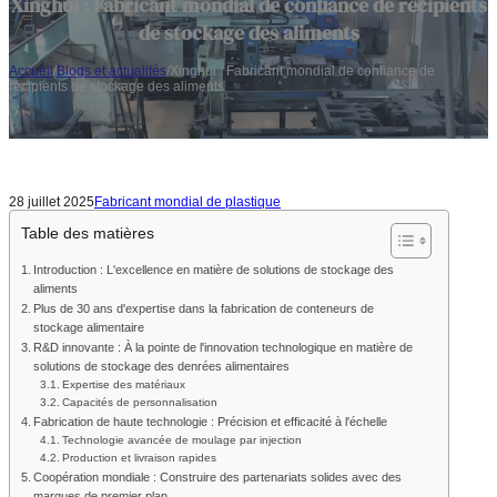
Xinghui : Fabricant mondial de confiance de récipients
de stockage des aliments
Accueil
/
Blogs et actualités
/
Xinghui : Fabricant mondial de confiance de
récipients de stockage des aliments
28 juillet 2025
Fabricant mondial de plastique
Table des matières
Introduction : L'excellence en matière de solutions de stockage des
aliments
Plus de 30 ans d'expertise dans la fabrication de conteneurs de
stockage alimentaire
R&D innovante : À la pointe de l'innovation technologique en matière de
solutions de stockage des denrées alimentaires
Expertise des matériaux
Capacités de personnalisation
Fabrication de haute technologie : Précision et efficacité à l'échelle
Technologie avancée de moulage par injection
Production et livraison rapides
Coopération mondiale : Construire des partenariats solides avec des
marques de premier plan