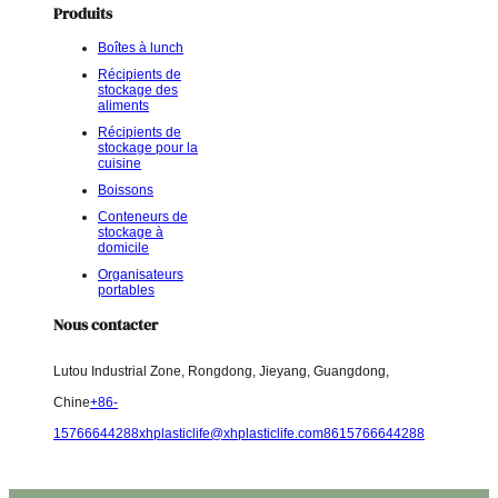
Produits
Boîtes à lunch
Récipients de
stockage des
aliments
Récipients de
stockage pour la
cuisine
Boissons
Conteneurs de
stockage à
domicile
Organisateurs
portables
Nous contacter
Lutou Industrial Zone, Rongdong, Jieyang, Guangdong,
Chine
+86-
15766644288
xhplasticlife@xhplasticlife.com
8615766644288