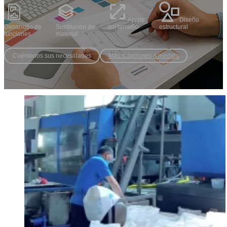
Ajuste
Diseño
Desarrollo de
Sustitución de
del tamaño
estructural
funciones
material
Cuéntenos sus necesidades
Más soluciones a medida