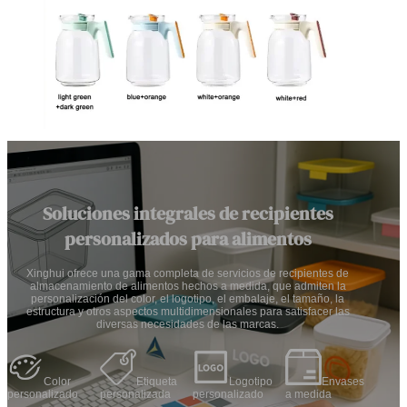
Soluciones integrales de recipientes
personalizados para alimentos
Xinghui ofrece una gama completa de servicios de recipientes de
almacenamiento de alimentos hechos a medida, que admiten la
personalización del color, el logotipo, el embalaje, el tamaño, la
estructura y otros aspectos multidimensionales para satisfacer las
diversas necesidades de las marcas.
Color
Etiqueta
Logotipo
Envases
personalizado
personalizada
personalizado
a medida