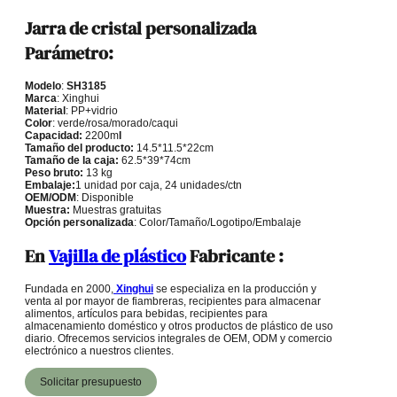
Jarra de cristal personalizada
Parámetro:
Modelo
:
SH3185
Marca
: Xinghui
Material
: PP+vidrio
Color
: verde/rosa/morado/caqui
Capacidad:
2200m
l
Tamaño del producto:
14.5*11.5*22cm
Tamaño de la caja:
62.5*39*74cm
Peso bruto:
13 kg
Embalaje:
1 unidad por caja, 24 unidades/ctn
OEM/ODM
: Disponible
Muestra:
Muestras gratuitas
Opción personalizada
: Color/Tamaño/Logotipo/Embalaje
En
Vajilla de plástico
Fabricante :
Fundada en 2000,
Xinghui
se especializa en la producción y
venta al por mayor de fiambreras, recipientes para almacenar
alimentos, artículos para bebidas, recipientes para
almacenamiento doméstico y otros productos de plástico de uso
diario. Ofrecemos servicios integrales de OEM, ODM y comercio
electrónico a nuestros clientes.
Solicitar presupuesto