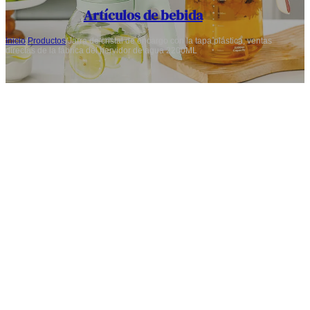
Artículos de bebida
Inicio
/
Productos
/
Jarra de cristal de encargo con la tapa plástica, ventas
directas de la fábrica del hervidor de agua 2200ML