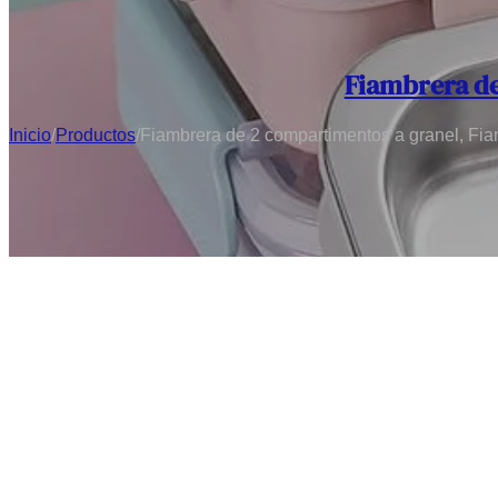
Fiambrera de
Inicio
/
Productos
/
Fiambrera de 2 compartimentos a granel, Fia