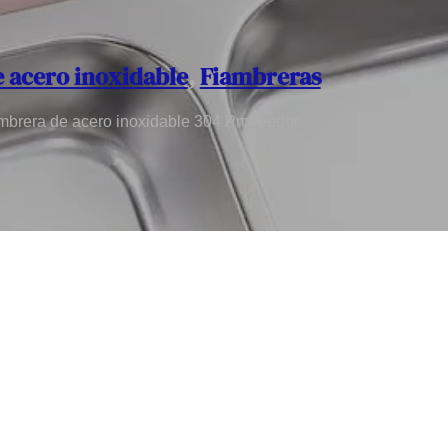
 acero inoxidable
,
Fiambreras
mbrera de acero inoxidable 304 Proveedor