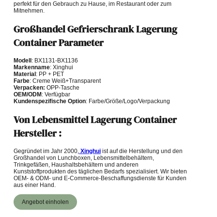
perfekt für den Gebrauch zu Hause, im Restaurant oder zum
Mitnehmen.
Großhandel Gefrierschrank Lagerung
Container Parameter
Modell
: BX1131-BX1136
Markenname
: Xinghui
Material
: PP + PET
Farbe
: Creme Weiß+Transparent
Verpacken:
OPP-Tasche
OEM/ODM
: Verfügbar
Kundenspezifische Option
: Farbe/Größe/Logo/Verpackung
Von Lebensmittel Lagerung Container
Hersteller :
Gegründet im Jahr 2000,
Xinghui
ist auf die Herstellung und den
Großhandel von Lunchboxen, Lebensmittelbehältern,
Trinkgefäßen, Haushaltsbehältern und anderen
Kunststoffprodukten des täglichen Bedarfs spezialisiert. Wir bieten
OEM- & ODM- und E-Commerce-Beschaffungsdienste für Kunden
aus einer Hand.
Angebot einholen