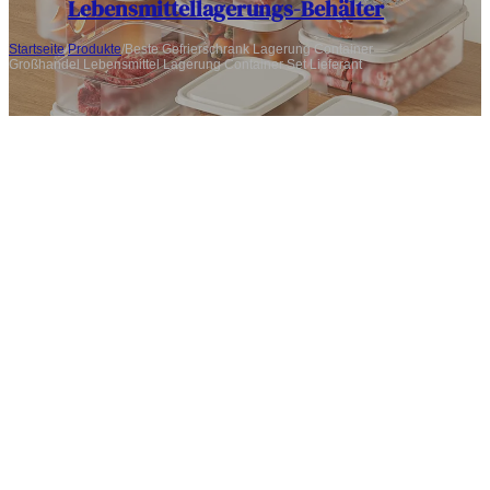
Lebensmittellagerungs-Behälter
Startseite
/
Produkte
/
Beste Gefrierschrank Lagerung Container
Großhandel Lebensmittel Lagerung Container Set Lieferant