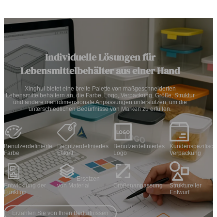
Individuelle Lösungen für
Lebensmittelbehälter aus einer Hand
Xinghui bietet eine breite Palette von maßgeschneiderten
Lebensmittelbehältern an, die Farbe, Logo, Verpackung, Größe, Struktur
und andere mehrdimensionale Anpassungen unterstützen, um die
unterschiedlichen Bedürfnisse von Marken zu erfüllen.
Benutzerdefinierte
Benutzerdefiniertes
Benutzerdefiniertes
Kundenspezifisch
Farbe
Etikett
Logo
Verpackung
Ersetzen
Entwicklung der
von Material
Größenanpassung
Struktureller
Funktion
Entwurf
Erzählen Sie von Ihren Bedürfnissen