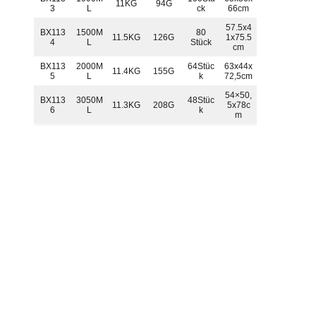
11KG
94G
3
L
ck
66cm
57.5x4
BX113
1500M
80
11.5KG
126G
1x75.5
4
L
Stück
cm
BX113
2000M
64Stüc
63x44x
11.4KG
155G
5
L
k
72,5cm
54×50,
BX113
3050M
48Stüc
11.3KG
208G
5x78c
6
L
k
m