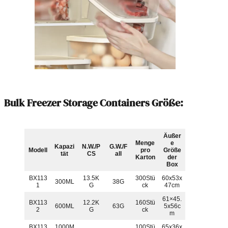
Bulk Freezer Storage Containers Größe:
Äußer
Menge
e
Kapazi
N.W./P
G.W./F
Modell
pro
Größe
tät
CS
all
Karton
der
Box
BX113
13.5K
300Stü
60x53x
300ML
38G
1
G
ck
47cm
61×45.
BX113
12.2K
160Stü
600ML
63G
5x56c
2
G
ck
m
BX113
1000M
100Stü
65x36x